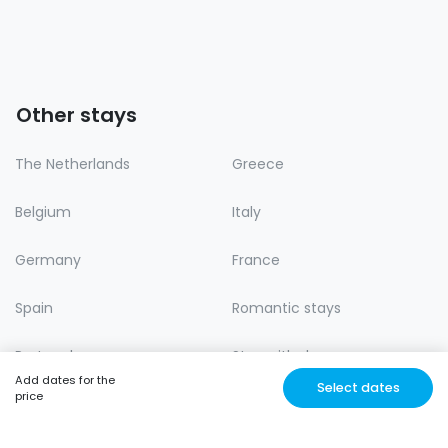
Other stays
The Netherlands
Greece
Belgium
Italy
Germany
France
Spain
Romantic stays
Portugal
Stay with dog
Add dates for the
Select dates
price
Lastminute
Nature