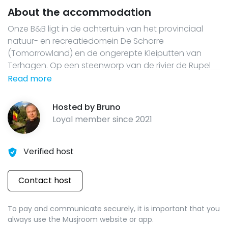
About the accommodation
Onze B&B ligt in de achtertuin van het provinciaal
natuur- en recreatiedomein De Schorre
(Tomorrowland) en de ongerepte Kleiputten van
Terhagen. Op een steenworp van de rivier de Rupel
en op wandelafstand van het (winkel)centrum van
Read more
Boom. Dicht bij de A12 en E19 en centraal gelegen
tussen Antwerpen, Mechelen en Brussel. De recent
Hosted by
Bruno
gerenoveerde rustige gastenkamer, gelegen op de
Loyal member since
2021
eerste verdieping, bestaat uit een kleine leefruimte en
een slaapkamer op het mezzanine gedeelte. Naast
de kamer bevindt zich je eigen badkamer. Wij
Verified host
hanteren democratische prijzen en dit voor veel
comfort. Met keuze voor overnachting met of zonder
Contact host
ontbijt en een flinke korting voor singles. ***ONTBIJT IS
NIET IN DE PRIJS BEGREPEN***LUNCHPAKKET OOK
To pay and communicate securely, it is important that you
MOGELIJK*** .
always use the Musjroom website or app.